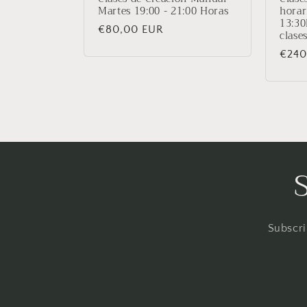
Martes 19:00 - 21:00 Horas
horar
13:30
Precio
€80,00 EUR
clases
habitual
Prec
€240
habit
Subscri