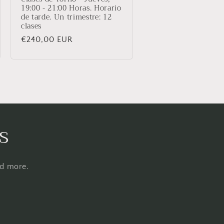
19:00 - 21:00 Horas. Horario
de tarde. Un trimestre: 12
clases
Precio
€240,00 EUR
habitual
s
nd more.