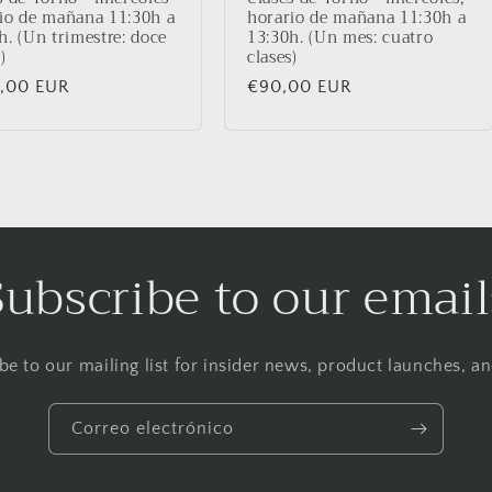
io de mañana 11:30h a
horario de mañana 11:30h a
h. (Un trimestre: doce
13:30h. (Un mes: cuatro
)
clases)
io
,00 EUR
Precio
€90,00 EUR
ual
habitual
Subscribe to our email
be to our mailing list for insider news, product launches, a
Correo electrónico