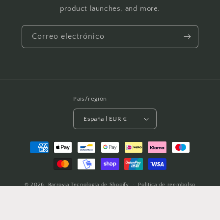
product launches, and more.
Correo electrónico
País/región
España | EUR €
Formas
de
pago
© 2026,
Barrovia
Tecnología de Shopify
Política de reembolso
Política de envío