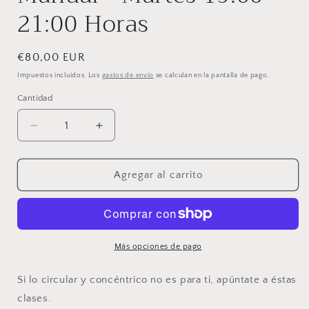
21:00 Horas
Precio
€80,00 EUR
habitual
Impuestos incluidos. Los
gastos de envío
se calculan en la pantalla de pago.
Cantidad
Cantidad
Reducir
Aumentar
cantidad
cantidad
para
para
Clases
Clases
Agregar al carrito
de
de
Creación
Creación
Manual
Manual
-
-
Martes
Martes
Más opciones de pago
19:00
19:00
-
-
Si lo circular y concéntrico no es para ti, apúntate a éstas
21:00
21:00
clases.
Horas
Horas