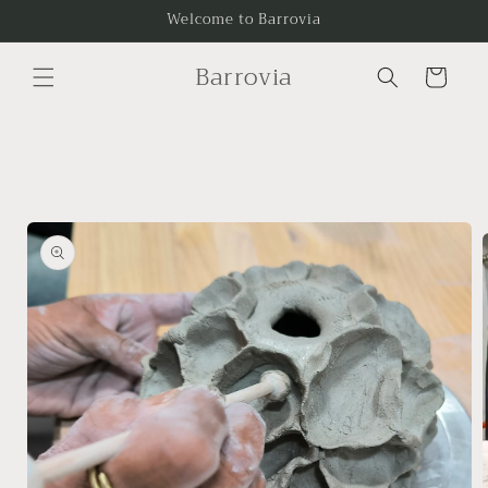
Ir
Welcome to Barrovia
directamente
al contenido
Barrovia
Carrito
Ir
directamente
a la
información
del producto